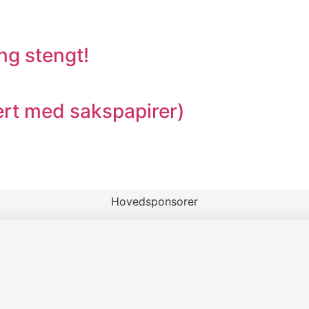
ng stengt!
t med sakspapirer)
Hovedsponsorer